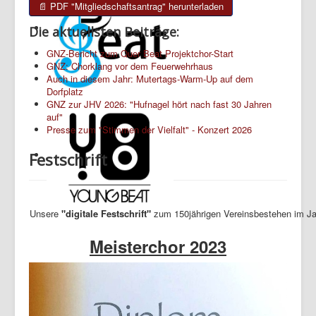
📄 PDF "Mitgliedschaftsantrag" herunterladen
Die aktuellsten Beiträge:
GNZ-Bericht zum Quer Beat Projektchor-Start
GNZ: Chorklang vor dem Feuerwehrhaus
Auch in diesem Jahr: Mutertags-Warm-Up auf dem
Dorfplatz
GNZ zur JHV 2026: "Hufnagel hört nach fast 30 Jahren
auf"
Presse zum "Stimmen der Vielfalt" - Konzert 2026
Festschrift
Unsere
"digitale Festschrift"
zum 150jährigen Vereinsbestehen im Ja
Meisterchor 2023