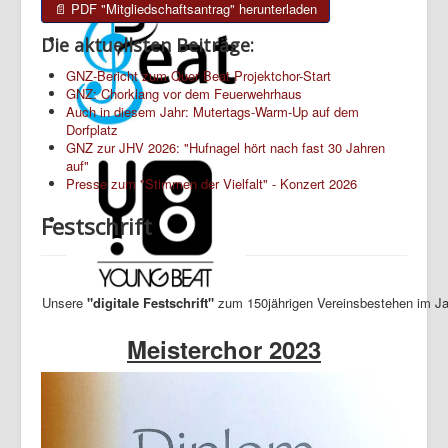
📄 PDF "Mitgliedschaftsantrag" herunterladen
Die aktuellsten Beiträge:
GNZ-Bericht zum Quer Beat Projektchor-Start
GNZ: Chorklang vor dem Feuerwehrhaus
Auch in diesem Jahr: Mutertags-Warm-Up auf dem
Dorfplatz
GNZ zur JHV 2026: "Hufnagel hört nach fast 30 Jahren
auf"
Presse zum "Stimmen der Vielfalt" - Konzert 2026
Festschrift
Unsere
"digitale Festschrift"
zum 150jährigen Vereinsbestehen im Ja
Meisterchor 2023